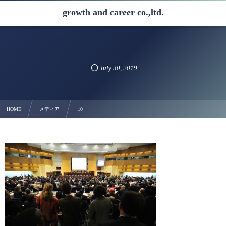
growth and career co.,ltd.
July
30
,
2019
HOME
メディア
10